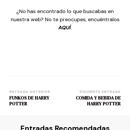
¿No has encontrado lo que buscabas en
nuestra web? No te preocupes, encuéntralos
AQUÍ
.
Navegación
ENTRADA ANTERIOR
SIGUIENTE ENTRADA
FUNKOS DE HARRY
COMIDA Y BEBIDA DE
de
POTTER
HARRY POTTER
entradas
Entradas Recomendadas